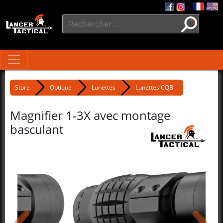
Store
Optique
Lunettes
Lunettes CQB
Magnifier 1-3X avec montage
basculant