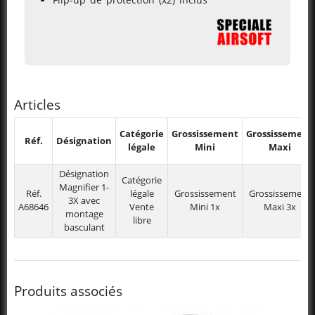
Articles
Catégorie
Grossissement
Grossissement
Réf.
Désignation
légale
Mini
Maxi
Désignation
Catégorie
Magnifier 1-
Réf.
légale
Grossissement
Grossissement
3X avec
A68646
Vente
Mini
1x
Maxi
3x
montage
libre
basculant
Produits associés