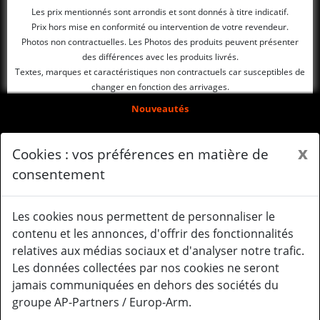
Les prix mentionnés sont arrondis et sont donnés à titre indicatif.
Prix hors mise en conformité ou intervention de votre revendeur.
Photos non contractuelles. Les Photos des produits peuvent présenter
des différences avec les produits livrés.
Textes, marques et caractéristiques non contractuels car susceptibles de
changer en fonction des arrivages.
Nouveautés
Arrivages
x
Cookies : vos préférences en matière de
Qui sommes-nous ?
consentement
Mentions légales
Les cookies nous permettent de personnaliser le
Gérer mes cookies
contenu et les annonces, d'offrir des fonctionnalités
relatives aux médias sociaux et d'analyser notre trafic.
Le système Gearbox
Les données collectées par nos cookies ne seront
Mail : contact@lancertactical.eu
jamais communiquées en dehors des sociétés du
groupe AP-Partners / Europ-Arm.
Facebook Lancer Tactical Europe
Instagram Lancer Tactical