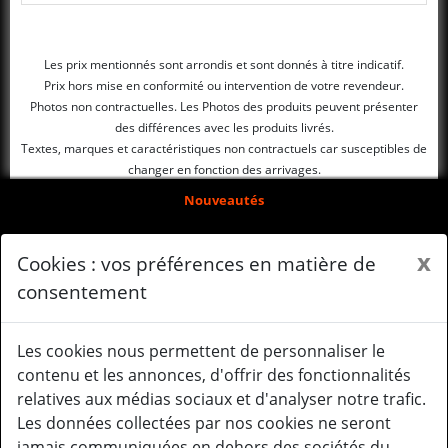
Les prix mentionnés sont arrondis et sont donnés à titre indicatif.
Prix hors mise en conformité ou intervention de votre revendeur.
Photos non contractuelles. Les Photos des produits peuvent présenter
des différences avec les produits livrés.
Textes, marques et caractéristiques non contractuels car susceptibles de
changer en fonction des arrivages.
Nouveautés
Arrivages
x
Cookies : vos préférences en matière de
Qui sommes-nous ?
consentement
Mentions légales
Les cookies nous permettent de personnaliser le
Gérer mes cookies
contenu et les annonces, d'offrir des fonctionnalités
relatives aux médias sociaux et d'analyser notre trafic.
Le système Gearbox
Les données collectées par nos cookies ne seront
Mail : contact@lancertactical.eu
jamais communiquées en dehors des sociétés du