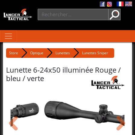
Store
Optique
Lunettes
Lunettes Sniper
Lunette 6-24x50 illuminée Rouge /
bleu / verte
précédent
suivant