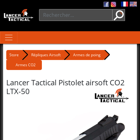
Store
Répliques Airsoft
Armes de poing
Armes CO2
Lancer Tactical Pistolet airsoft CO2
LTX-50