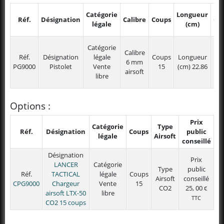
Catégorie
Longueur
Réf.
Désignation
Calibre
Coups
Col
légale
(cm)
Catégorie
Calibre
Réf.
Désignation
légale
Coups
Longueur
Col
6 mm
PG9000
Pistolet
Vente
15
(cm)
22.86
N
airsoft
libre
Options :
Prix
Catégorie
Type
Réf.
Désignation
Coups
public
légale
Airsoft
conseillé
Désignation
Prix
LANCER
Catégorie
Type
public
Réf.
TACTICAL
légale
Coups
Airsoft
conseillé
CPG9000
Chargeur
Vente
15
CO2
25, 00
€
airsoft LTX-50
libre
TTC
CO2 15 coups