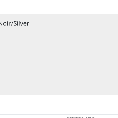
oir/Silver