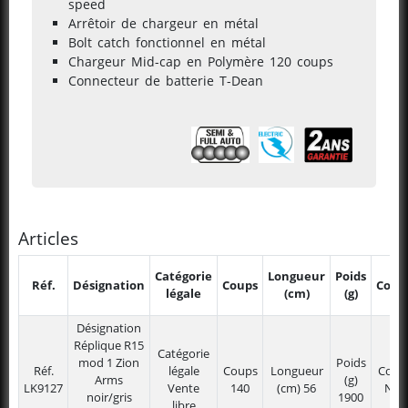
speed
Arrêtoir de chargeur en métal
Bolt catch fonctionnel en métal
Chargeur Mid-cap en Polymère 120 coups
Connecteur de batterie T-Dean
Articles
Catégorie
Longueur
Poids
Réf.
Désignation
Coups
Color
légale
(cm)
(g)
Désignation
Réplique R15
Catégorie
mod 1 Zion
Poids
Réf.
légale
Coups
Longueur
Color
Arms
(g)
LK9127
Vente
140
(cm)
56
Noir
noir/gris
1900
libre