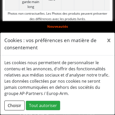
garde main
long
Photos non contractuelles. Les Photos des produits peuvent présenter
des différences avec les produits livrés.
Nouveautés
Arrivages
x
Cookies : vos préférences en matière de
consentement
Qui sommes-nous ?
Mentions légales
Les cookies nous permettent de personnaliser le
Gérer mes cookies
contenu et les annonces, d'offrir des fonctionnalités
relatives aux médias sociaux et d'analyser notre trafic.
Le système Gearbox
Les données collectées par nos cookies ne seront
jamais communiquées en dehors des sociétés du
Mail : contact@lancertactical.eu
groupe AP-Partners / Europ-Arm.
Facebook Lancer Tactical Europe
Instagram Lancer Tactical
Choisir
Tout autoriser
Europe
Lancer Tactical