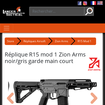
Store
Répliques Airsoft
Zion Arms
R15 Mod 1
Réplique R15 mod 1 Zion Arms
noir/gris garde main court
précédent
suivant